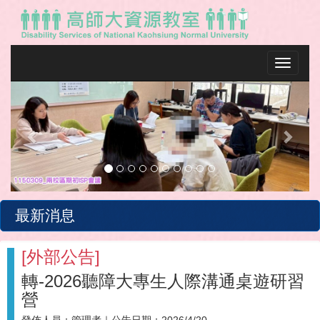
Toggle na
Previous
Next
最新消息
[
外部公告
]
轉-2026聽障大專生人際溝通桌遊研習
營
發佈人員：
管理者
｜公告日期：
2026/4/20