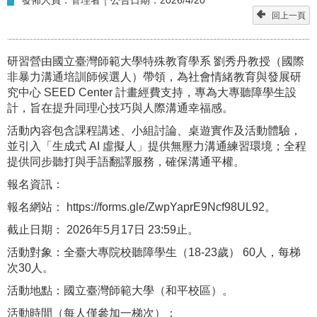
回上一頁
研習營由國立臺灣師範大學特殊教育學系 劉秀丹教授（國際
非暴力溝通培訓師候選人）帶領，為社會情緒教育與發展研
究中心 SEED Center 計畫經費支持，專為大專聽障學生設
計，旨在提升同理心技巧與人際溝通幸福感。
活動內容包含課程講述、小組討論、桌遊實作及活動體驗，
並引入「生成式 AI 虛擬人」提供無壓力溝通練習環境；全程
提供同步聽打與手語翻譯服務，確保溝通平權。
報名資訊：
報名網站： https://forms.gle/ZwpYaprE9Ncf98UL92。
截止日期： 2026年5月17日 23:59止。
活動對象：全臺大專院校聽障學生（18-23歲） 60人，每梯
次30人。
活動地點：國立臺灣師範大學（和平校區）。
活動時間（每人僅參加一梯次）：