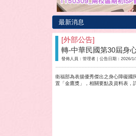
最新消息
[
外部公告
]
轉-中華民國第30屆身
發佈人員：
管理者
｜公告日期：
2026/1/
衛福部為表揚優秀傑出之身心障礙國
置「金鷹獎」，相關要點及資料表，