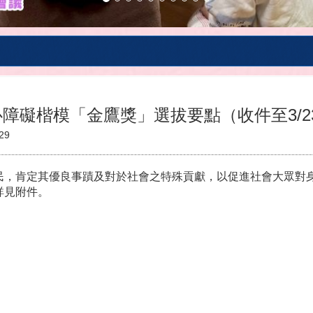
心障礙楷模「金鷹獎」選拔要點（收件至3/2
29
民，肯定其優良事蹟及對於社會之特殊貢獻，以促進社會大眾對
詳見附件。