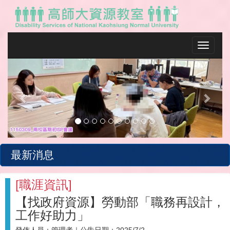
Toggle na
Previous
Next
最新消息
[
職涯資訊
]
【找政府資源】勞動部「職務再設計，
工作好助力」
發佈人員：
管理者
｜公告日期：
2025/7/2