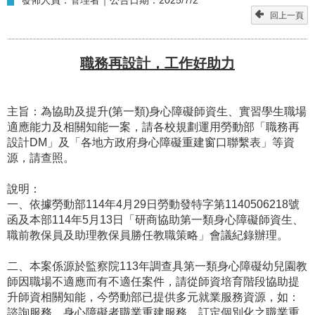
回上一頁
職務再設計，工作好助力
主旨：為協助及提升(第一類)身心障礙師資生、實習學生職場
適應能力及相關知能一案，請各校規劃運用勞動部「職務再
設計DM」及「各地方政府身心障礙重建窗口聯繫表」等資
源，請查照。
說明：
一、依據勞動部114年4月29日勞動發特字第1140506218號
函及本部114年5月13日「研商協助第一類身心障礙師資生、
職前教保員及助理教保員勝任教職策略」會議紀錄辦理。
二、本案係源於監察院113年調查具第一類身心障礙幼兒園教
師因職場不適應而有不適任案件，請從師資培育階段協助提
升師資相關知能，今勞動部已提供多元就業服務資源，如：
諮詢服務、身心障礙者職業重建服務，訂定個別化之職業重