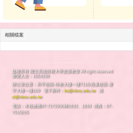
相關檔案
版權所有 國立高雄師範大學資源教室 All right reserved.
瀏覽人次：1554230
辦公室位置：和平校區-特教大樓一樓7115/燕巢校區-寰
宇大樓一樓109 電子郵件：
ks@nknu.edu.tw
或
cl@nknu.edu.tw
電話：本校總機07-7172930轉1632、1633 傳真：07-
7515015