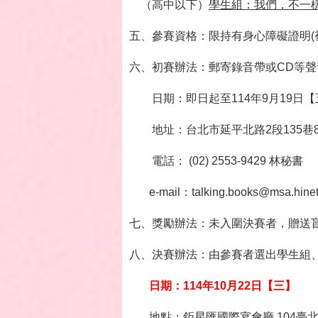
（高中以下）
學生組：我們，不一
五、參賽資格：限持有身心障礙證明(
六、初賽辦法：郵寄錄音帶或CD等聲音
日期：即日起至114年9月19日【
地址：台北市延平北路2段135巷8
電話： (02) 2553-9429 林秘書
e-mail：talking.books@msa.hinet
七、獎勵辦法：未入圍決賽者，贈送
八、決賽辦法：由參賽者選出學生組、
日期：114年10月22日【三】
地點：鉅星匯國際宴會廳 104臺北市中山