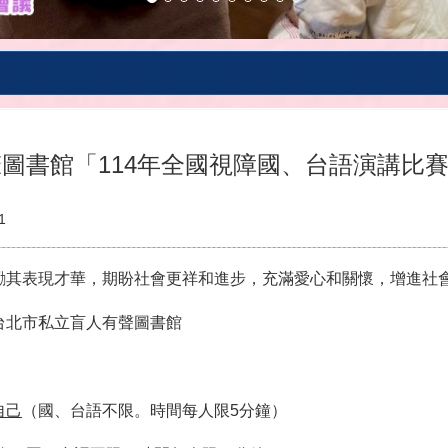
圖書館「114年全國視障國、台語演講比賽
1
勵其表現才華，期盼社會更祥和進步，充滿愛心和關懷，增進社
台北市私立盲人有聲圖書館
自己
（國、台語不限。時間每人限5分鐘）