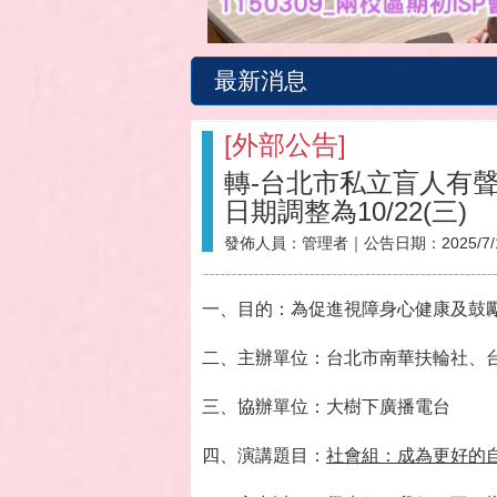
最新消息
[
外部公告
]
轉-台北市私立盲人有聲
日期調整為10/22(三)
發佈人員：
管理者
｜公告日期：
2025/7/
一、目的：為促進視障身心健康及鼓
二、主辦單位：台北市南華扶輪社、
三、協辦單位：大樹下廣播電台
四、演講題目：
社會組：成為更好的