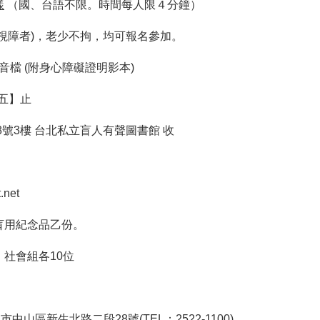
樣
（國、台語不限。時間每人限４分鐘）
視障者)，老少不拘，均可報名參加。
檔 (附身心障礙證明影本)
五】止
號3樓 台北私立盲人有聲圖書館 收
.net
盲用紀念品乙份。
社會組各10位
區新生北路二段28號(TEL：2522-1100)