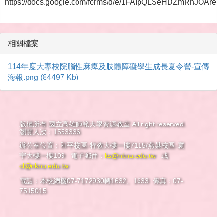
https://docs.google.com/forms/d/e/1FAIpQLSeHDZmRhJO
相關檔案
114年度大專校院腦性麻痺及肢體障礙學生成長夏令營-宣傳
海報.png (84497 Kb)
版權所有 國立高雄師範大學資源教室 All right reserved.
瀏覽人次：1553336
辦公室位置：和平校區-特教大樓一樓7115/燕巢校區-寰
宇大樓一樓109 電子郵件：
ks@nknu.edu.tw
或
cl@nknu.edu.tw
電話：本校總機07-7172930轉1632、1633 傳真：07-
7515015