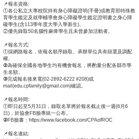
📌報名資格:
①
各公私立大專校院持有身心障礙證明(手冊)或教育部特殊教
育學生鑑定及就學輔導會身心障礙學生鑑定證明書之身心障
礙學生(含113學年度大學入學新生)。
②
優先錄取50名腦性麻痺學生且未曾參加活動者。
📌報名方式:
①
採網路報名，依報名順序錄取。承辦單位具有篩選及調配
權。
②
為確保全國各地學生均有機會報名，將酌量分配各縣市學
生名額。
③
完成報名後來電(02-2892-6222 #208)或
mail(edu.cpfamily@gmail.com)確認。
📌報名時間:
①
即日起至5月31日，錄取名單將於報名截止後一週(6月6
日)，於協會FB臉專統一公布。
②
FB臉書：https://www.facebook.com/CPAofROC
📌報名連結: