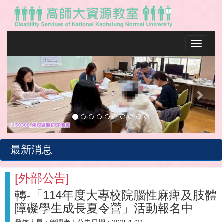
Toggle na
Previous
Next
最新消息
[
外部公告
]
轉-「114年度大專校院腦性麻痺及肢體
障礙學生成長夏令營」活動報名中
發佈人員：
管理者
｜公告日期：
2025/5/21