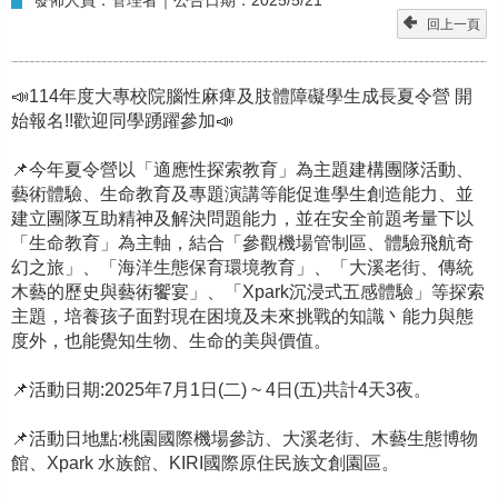
回上一頁
📣114年度大專校院腦性麻痺及肢體障礙學生成長夏令營 開
始報名!!歡迎同學踴躍參加📣
📌今年夏令營以「適應性探索教育」為主題建構團隊活動、
藝術體驗、生命教育及專題演講等能促進學生創造能力、並
建立團隊互助精神及解決問題能力，並在安全前題考量下以
「生命教育」為主軸，結合「參觀機場管制區、體驗飛航奇
幻之旅」、「海洋生態保育環境教育」、「大溪老街、傳統
木藝的歷史與藝術饗宴」、「Xpark沉浸式五感體驗」等探索
主題，培養孩子面對現在困境及未來挑戰的知識丶能力與態
度外，也能覺知生物、生命的美與價值。
📌活動日期:2025年7月1日(二) ~ 4日(五)共計4天3夜。
📌活動日地點:桃園國際機場參訪、大溪老街、木藝生態博物
館、Xpark 水族館、KIRI國際原住民族文創園區。