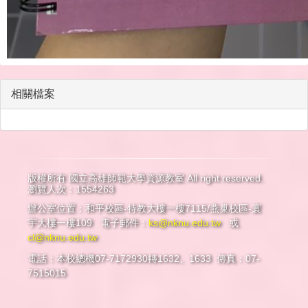
相關檔案
版權所有 國立高雄師範大學資源教室 All right reserved.
瀏覽人次：1554263
辦公室位置：和平校區-特教大樓一樓7115/燕巢校區-寰
宇大樓一樓109 電子郵件：
ks@nknu.edu.tw
或
cl@nknu.edu.tw
電話：本校總機07-7172930轉1632、1633 傳真：07-
7515015