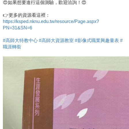
😍如果想要進行這個測驗，歡迎洽詢！😍
👉更多的資源看這裡：
https://ksped.nknu.edu.tw/resource/Page.aspx?
PN=31&SN=6
#高師大特教中心 #高師大資源教室 #影像式職業興趣量表 #
職涯轉銜