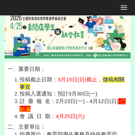
Toggle
一、重要日期
：
投稿截止日期
：
3
月15日(日)截止，
徵稿相關
事宜
投稿入選通知
：預計3月30日(一)
註 冊 報 名：
2月23日(一) - 4月12日(日)
-已
額滿
會 議 日 期
：
4月25日(六)
二、主要單位
：
指導單位：教育部學生事務及特殊教育司