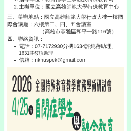
主辦單位：國立高雄師範大學特殊教育中心
三、舉辦地點
：國立
高雄師範大學行政大樓十樓國
際會議廳；
六
樓第三、四、
五會議室
（高雄市苓雅區和平一路116號）
四、聯絡資訊
：
電話
：
07-7172930分機1634許純蓓助理、
1631莊筱珍助理
信箱
：nknuspek@gmail.com